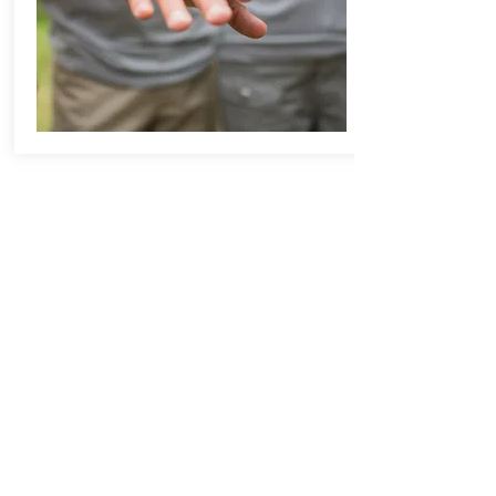
Amazon Smile
AmazonSmile es un sitio web operado
por Amazon con los mismos productos,
precios y características de compra que
Amazon.com. La diferencia es que cuando
compra en AmazonSmile,
AmazonSmileFoundation donará el 0.5%
del precio de compra de productos
elegibles a la organización benéfica que